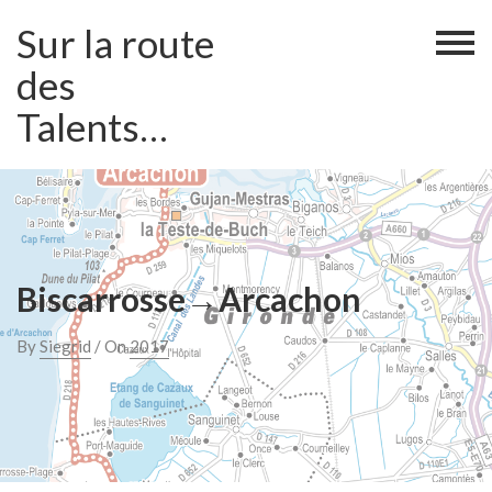
Skip
Sur la route
to
content
des
Talents…
Biscarrosse→Arcachon
By
Siegrid
/ On
2017